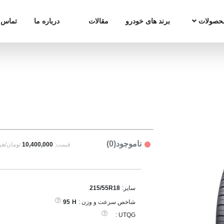
حصولات
برند های خودرو
مقالات
درباره ما
تماس ب
ناموجود(0)
قیمت:
10,400,000
تومان/هر
سایز:
215/55R18
شاخص سرعت و وزن :
H
95
UTQG :