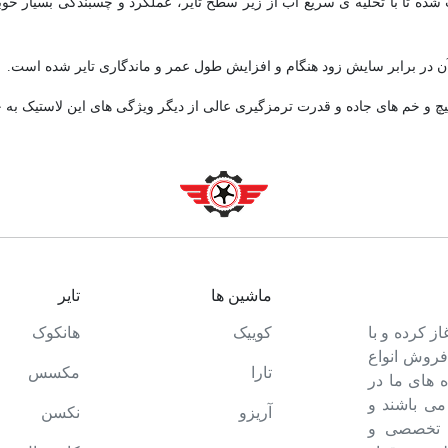
ار طراحی شده بر ساختار لاستیک HTR 900 باعث شده تا با تخلیه ی سریع آب از زیر سطح تایر، عملکرد 
پیچ و خم های جاده و قدرت ترمزگیری عالی از دیگر ویژگی های این لاستیک به 
ماشین ها
تایر
ت خود را آغاز کرده و با
کوییک
هانکوک
 فروش انواع
تارا
مکسس
 های ما در
می باشند و
آریزو
نکسن
ه تخصصی و