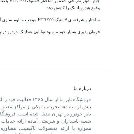
چهار شی
وقوع هیدروپلنینگ را کاهش دهد.
ساختار پیشرفته ی لاستیک HTR 900 موجب مقاوم سازی آن در برابر سایش زود هنگام و افزایش طول عمر و ماندگاری تایر شده است.
فرمان پذیری بسیار خوب، بهبود توانایی هندلینگ خودرو در 
درباره ما
فروشگاه تایر ما از سال ۱۳۶۵ فعالی
بیش از سه دهه تجربه، به یکی از مراکز معتبر
تایر خودرو در تهران تبدیل شده است. فروشگاه
شعبه پاسداران و شریعتی آماده ارائه خدمات 
همواره با ارائه محصولات باکیفیت، مشاور