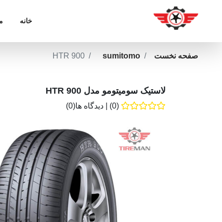
خانه
م
صفحه نخست
sumitomo
HTR 900
لاستیک سومیتومو مدل HTR 900
(0)
|
دیدگاه ها(0)