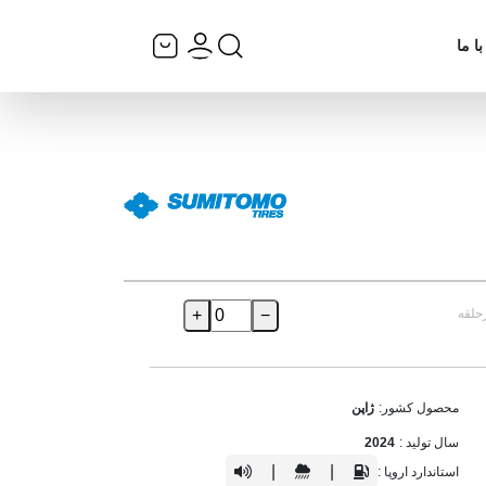
ا ما
حلقه
−
+
محصول کشور:
ژاپن
سال تولید :
2024
|
|
استاندارد اروپا :