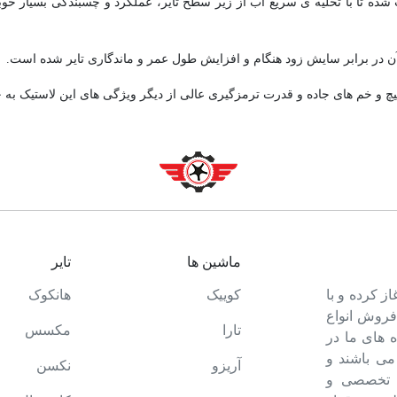
ار طراحی شده بر ساختار لاستیک HTR 900 باعث شده تا با تخلیه ی سریع آب از زیر سطح تایر، عملکرد 
پیچ و خم های جاده و قدرت ترمزگیری عالی از دیگر ویژگی های این لاستیک به 
ماشین ها
تایر
ت خود را آغاز کرده و با
کوییک
هانکوک
 فروش انواع
تارا
مکسس
 های ما در
می باشند و
آریزو
نکسن
ه تخصصی و