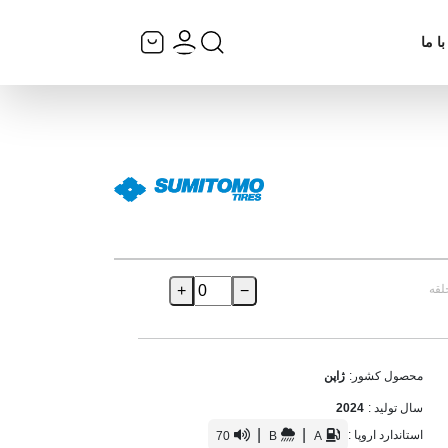
ا ما
لقه
−
+
محصول کشور:
ژاپن
سال تولید :
2024
|
|
استاندارد اروپا :
70
B
A