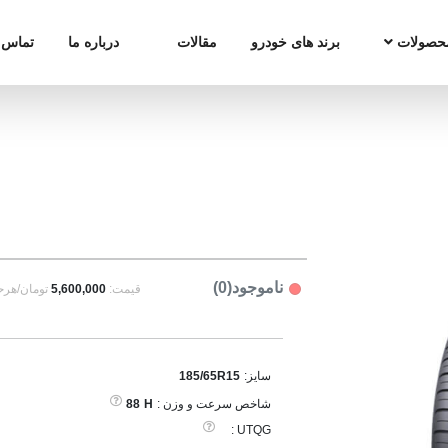
حصولات
برند های خودرو
مقالات
درباره ما
تماس ب
ناموجود(0)
قیمت:
5,600,000
تومان/هرح
سایز:
185/65R15
شاخص سرعت و وزن :
H
88
UTQG :