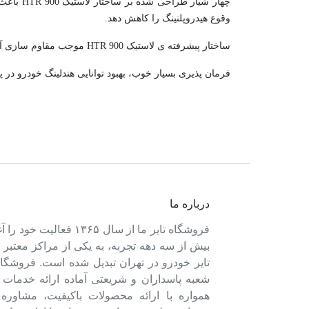
چهار شی
وقوع هیدروپلنینگ را کاهش دهد.
ساختار پیشرفته ی لاستیک HTR 900 موجب مقاوم سازی آن در برابر سایش زود هنگام و افزایش طول عمر و ماندگاری تایر شده است.
فرمان پذیری بسیار خوب، بهبود توانایی هندلینگ خودرو در 
درباره ما
فروشگاه تایر ما از سال ۱۳۶۵ فعالی
بیش از سه دهه تجربه، به یکی از مراکز معتبر
تایر خودرو در تهران تبدیل شده است. فروشگاه
شعبه پاسداران و شریعتی آماده ارائه خدمات 
همواره با ارائه محصولات باکیفیت، مشاور