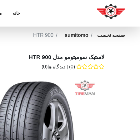
خانه
م
صفحه نخست
sumitomo
HTR 900
لاستیک سومیتومو مدل HTR 900
(0)
|
دیدگاه ها(0)