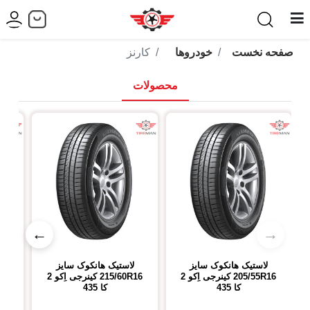
صفحه نخست
خودروها
کارنز
محصولات
←
→
لاستیک هانکوک
سایز
لاستیک هانکوک
سایز
ل
205/55R16
کینرجی اِکو 2
215/60R16
کینرجی اِکو 2
R18
کا 435
کا 435