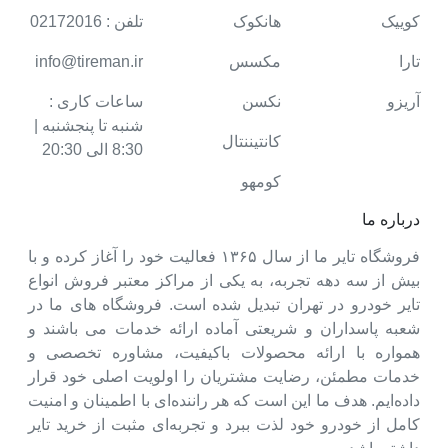
کوییک
هانکوک
تلفن : 02172016
تارا
مکسس
info@tireman.ir
آریزو
نکسن
ساعات کاری :
شنبه تا پنجشنبه |
کانتیننتال
8:30 الی 20:30
کومهو
درباره ما
فروشگاه تایر ما از سال ۱۳۶۵ فعالیت خود را آغاز کرده و با
بیش از سه دهه تجربه، به یکی از مراکز معتبر فروش انواع
تایر خودرو در تهران تبدیل شده است. فروشگاه های ما در
شعبه پاسداران و شریعتی آماده ارائه خدمات می باشند و
همواره با ارائه محصولات باکیفیت، مشاوره تخصصی و
خدمات مطمئن، رضایت مشتریان را اولویت اصلی خود قرار
داده‌ایم. هدف ما این است که هر راننده‌ای با اطمینان و امنیت
کامل از خودرو خود لذت ببرد و تجربه‌ای مثبت از خرید تایر