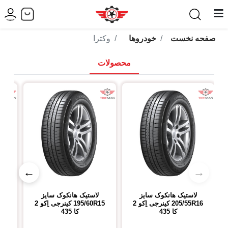
صفحه نخست
خودروها
وکترا
محصولات
←
→
لاستیک هانکوک
سایز
لاستیک هانکوک
سایز
ل
205/55R16
کینرجی اِکو 2
195/60R15
کینرجی اِکو 2
R18
کا 435
کا 435