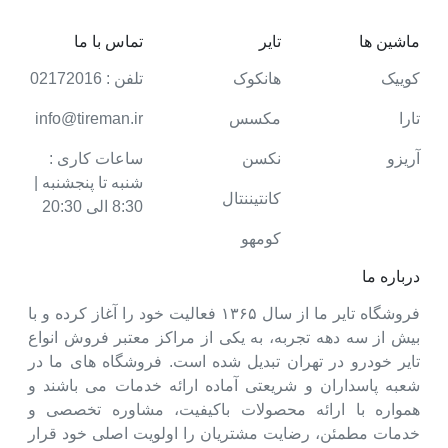
ماشین ها
تایر
تماس با ما
کوییک
هانکوک
تلفن : 02172016
تارا
مکسس
info@tireman.ir
آریزو
نکسن
ساعات کاری :
شنبه تا پنجشنبه |
کانتیننتال
8:30 الی 20:30
کومهو
درباره ما
فروشگاه تایر ما از سال ۱۳۶۵ فعالیت خود را آغاز کرده و با
بیش از سه دهه تجربه، به یکی از مراکز معتبر فروش انواع
تایر خودرو در تهران تبدیل شده است. فروشگاه های ما در
شعبه پاسداران و شریعتی آماده ارائه خدمات می باشند و
همواره با ارائه محصولات باکیفیت، مشاوره تخصصی و
خدمات مطمئن، رضایت مشتریان را اولویت اصلی خود قرار