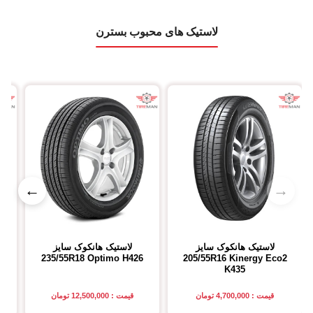
لاستیک های محبوب بسترن
←
→
لاستیک هانکوک
سایز
لاستیک هانکوک
سایز
2
235/55R18
Optimo H426
205/55R16
Kinergy Eco2
K435
قیمت : 4,700,000 تومان
قیمت : 12,500,000 تومان