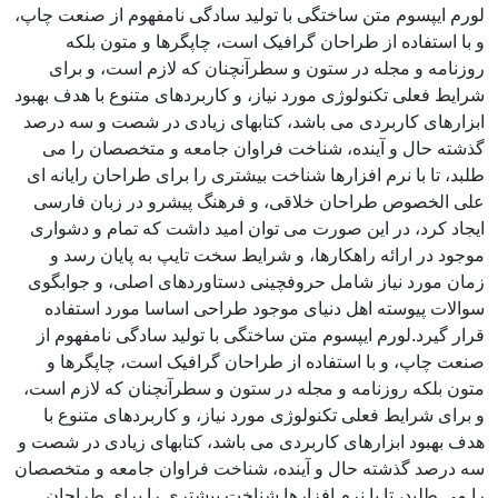
لورم ایپسوم متن ساختگی با تولید سادگی نامفهوم از صنعت چاپ،
و با استفاده از طراحان گرافیک است، چاپگرها و متون بلکه
روزنامه و مجله در ستون و سطرآنچنان که لازم است، و برای
شرایط فعلی تکنولوژی مورد نیاز، و کاربردهای متنوع با هدف بهبود
ابزارهای کاربردی می باشد، کتابهای زیادی در شصت و سه درصد
گذشته حال و آینده، شناخت فراوان جامعه و متخصصان را می
طلبد، تا با نرم افزارها شناخت بیشتری را برای طراحان رایانه ای
علی الخصوص طراحان خلاقی، و فرهنگ پیشرو در زبان فارسی
ایجاد کرد، در این صورت می توان امید داشت که تمام و دشواری
موجود در ارائه راهکارها، و شرایط سخت تایپ به پایان رسد و
زمان مورد نیاز شامل حروفچینی دستاوردهای اصلی، و جوابگوی
سوالات پیوسته اهل دنیای موجود طراحی اساسا مورد استفاده
قرار گیرد.لورم ایپسوم متن ساختگی با تولید سادگی نامفهوم از
صنعت چاپ، و با استفاده از طراحان گرافیک است، چاپگرها و
متون بلکه روزنامه و مجله در ستون و سطرآنچنان که لازم است،
و برای شرایط فعلی تکنولوژی مورد نیاز، و کاربردهای متنوع با
هدف بهبود ابزارهای کاربردی می باشد، کتابهای زیادی در شصت و
سه درصد گذشته حال و آینده، شناخت فراوان جامعه و متخصصان
را می طلبد، تا با نرم افزارها شناخت بیشتری را برای طراحان