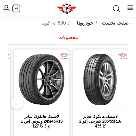
صفحه نخست
خودروها
630 آی کوپه
محصولات
←
→
لاستیک هانکوک
سایز
لاستیک هانکوک
سایز
لاس
205/55R16
کینرجی اِکو 2
245/45R19
وِنتوس اِس 1
سا
کا 435
اِوُ 3 کا 127