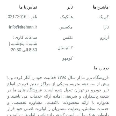
ماشین ها
تایر
تماس با ما
کوییک
هانکوک
تلفن : 02172016
تارا
مکسس
info@tireman.ir
آریزو
نکسن
ساعات کاری :
شنبه تا پنجشنبه |
کانتیننتال
8:30 الی 20:30
کومهو
درباره ما
فروشگاه تایر ما از سال ۱۳۶۵ فعالیت خود را آغاز کرده و با
بیش از سه دهه تجربه، به یکی از مراکز معتبر فروش انواع
تایر خودرو در تهران تبدیل شده است. فروشگاه های ما در
شعبه پاسداران و شریعتی آماده ارائه خدمات می باشند و
همواره با ارائه محصولات باکیفیت، مشاوره تخصصی و
خدمات مطمئن، رضایت مشتریان را اولویت اصلی خود قرار
داده‌ایم. هدف ما این است که هر راننده‌ای با اطمینان و امنیت