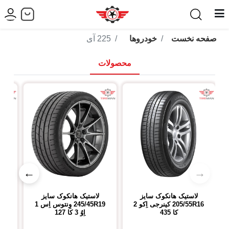
صفحه نخست
خودروها
225 آی
محصولات
←
→
لاستیک هانکوک
سایز
لاستیک هانکوک
سایز
لاس
205/55R16
کینرجی اِکو 2
245/45R19
وِنتوس اِس 1
سا
کا 435
اِوُ 3 کا 127