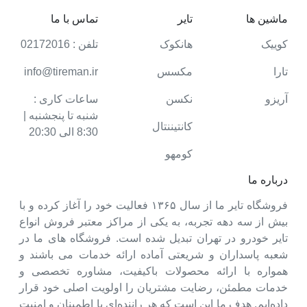
ماشین ها
تایر
تماس با ما
کوییک
هانکوک
تلفن : 02172016
تارا
مکسس
info@tireman.ir
آریزو
نکسن
ساعات کاری :
شنبه تا پنجشنبه |
کانتیننتال
8:30 الی 20:30
کومهو
درباره ما
فروشگاه تایر ما از سال ۱۳۶۵ فعالیت خود را آغاز کرده و با
بیش از سه دهه تجربه، به یکی از مراکز معتبر فروش انواع
تایر خودرو در تهران تبدیل شده است. فروشگاه های ما در
شعبه پاسداران و شریعتی آماده ارائه خدمات می باشند و
همواره با ارائه محصولات باکیفیت، مشاوره تخصصی و
خدمات مطمئن، رضایت مشتریان را اولویت اصلی خود قرار
داده‌ایم. هدف ما این است که هر راننده‌ای با اطمینان و امنیت