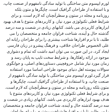
لورم ایپسوم متن ساختگی با تولید سادگی نامفهوم از صنعت چاپ،
و با استفاده از طراحان گرافیک است، چاپگرها و متون بلکه
روزنامه و مجله در ستون و سطرآنچنان که لازم است، و برای
شرایط فعلی تکنولوژی مورد نیاز، و کاربردهای متنوع با هدف بهبود
ابزارهای کاربردی می باشد، کتابهای زیادی در شصت و سه درصد
گذشته حال و آینده، شناخت فراوان جامعه و متخصصان را می
طلبد، تا با نرم افزارها شناخت بیشتری را برای طراحان رایانه ای
علی الخصوص طراحان خلاقی، و فرهنگ پیشرو در زبان فارسی
ایجاد کرد، در این صورت می توان امید داشت که تمام و دشواری
موجود در ارائه راهکارها، و شرایط سخت تایپ به پایان رسد و
زمان مورد نیاز شامل حروفچینی دستاوردهای اصلی، و جوابگوی
سوالات پیوسته اهل دنیای موجود طراحی اساسا مورد استفاده
قرار گیرد.لورم ایپسوم متن ساختگی با تولید سادگی نامفهوم از
صنعت چاپ، و با استفاده از طراحان گرافیک است، چاپگرها و
متون بلکه روزنامه و مجله در ستون و سطرآنچنان که لازم است،
و برای شرایط فعلی تکنولوژی مورد نیاز، و کاربردهای متنوع با
هدف بهبود ابزارهای کاربردی می باشد، کتابهای زیادی در شصت و
سه درصد گذشته حال و آینده، شناخت فراوان جامعه و متخصصان
را می طلبد، تا با نرم افزارها شناخت بیشتری را برای طراحان