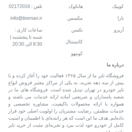
کوییک
هانکوک
تلفن : 02172016
تارا
مکسس
info@tireman.ir
آریزو
نکسن
ساعات کاری :
شنبه تا پنجشنبه |
کانتیننتال
8:30 الی 20:30
کومهو
درباره ما
فروشگاه تایر ما از سال ۱۳۶۵ فعالیت خود را آغاز کرده و با
بیش از سه دهه تجربه، به یکی از مراکز معتبر فروش انواع
تایر خودرو در تهران تبدیل شده است. فروشگاه های ما در
شعبه پاسداران و شریعتی آماده ارائه خدمات می باشند و
همواره با ارائه محصولات باکیفیت، مشاوره تخصصی و
خدمات مطمئن، رضایت مشتریان را اولویت اصلی خود قرار
داده‌ایم. هدف ما این است که هر راننده‌ای با اطمینان و امنیت
کامل از خودرو خود لذت ببرد و تجربه‌ای مثبت از خرید تایر