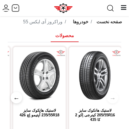
صفحه نخست
خودروها
وراکروز آی ایکس 55
محصولات
←
→
لاستیک هانکوک
سایز
لاستیک هانکوک
سایز
ل
205/55R16
کینرجی اِکو 2
235/55R18
اُپتیمو اِچ 426
19
کا 435