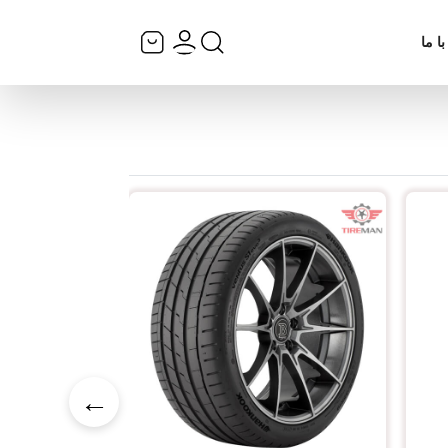
ا ما
←