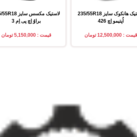
تیک هانکوک
سایز
235/55R18
لاستیک مکسس
سایز
5/55R18
اُپتیمو اِچ 426
براوُ اِچ پی اِم 3
یمت : 12,500,000 تومان
قیمت : 5,150,000 تومان