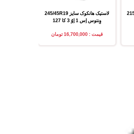
21
لاستیک هانکوک
سایز
245/45R19
لاستیک کومهو (MHO
وِنتوس اِس 1 اِوُ 3 کا 127
225/45R18
قیمت : 16,700,000 تومان
قیمت : 5,850,000 تومان