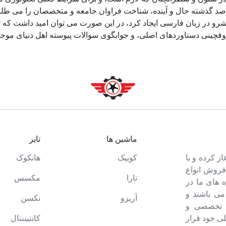
د گذشته حال و آینده، شناخت فراوان جامعه و متخصصان را می طلبد، 
و در زبان فارسی ایجاد کرد، در این صورت می توان امید داشت که تم
وفچینی دستاوردهای اصلی، و جوابگوی سوالات پیوسته اهل دنیای موجو
ماشین ها
تایر
ت خود را آغاز کرده و با
کوییک
هانکوک
 فروش انواع
تارا
مکسس
 های ما در
می باشند و
آریزو
نکسن
ه تخصصی و
ی خود قرار
کانتیننتال