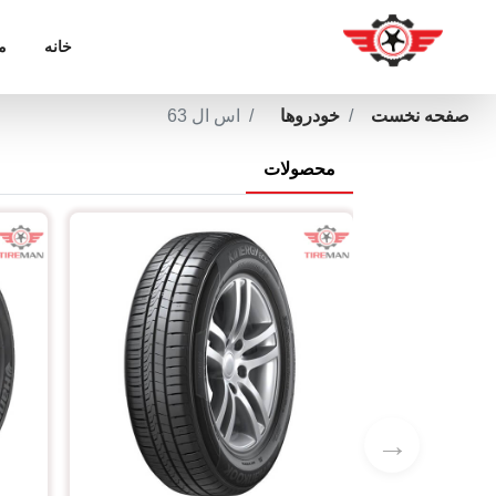
خانه
م
صفحه نخست
خودروها
اس ال 63
محصولات
→