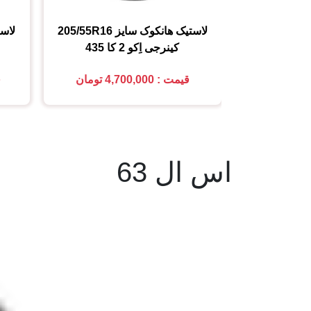
لاستیک هانکوک
سایز
205/55R16
لاس
کینرجی اِکو 2 کا 435
قیمت : 4,700,000 تومان
ق
اس ال 63