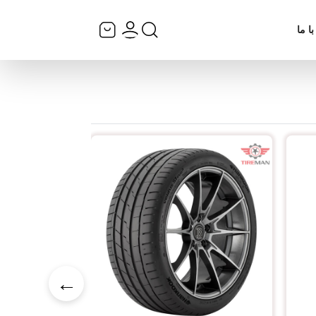
ا ما
←