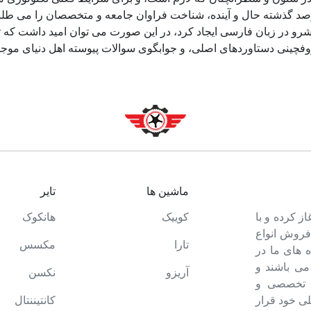
د گذشته حال و آینده، شناخت فراوان جامعه و متخصصان را می طلبد، 
و در زبان فارسی ایجاد کرد، در این صورت می توان امید داشت که تم
وفچینی دستاوردهای اصلی، و جوابگوی سوالات پیوسته اهل دنیای موجو
ماشین ها
تایر
ت خود را آغاز کرده و با
کوییک
هانکوک
 فروش انواع
تارا
مکسس
 های ما در
می باشند و
آریزو
نکسن
ه تخصصی و
ی خود قرار
کانتیننتال