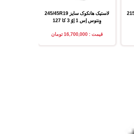
21
لاستیک هانکوک
سایز
245/45R19
لاستیک کومهو (MHO
وِنتوس اِس 1 اِوُ 3 کا 127
225/45R18
قیمت : 16,700,000 تومان
قیمت : 5,850,000 تومان