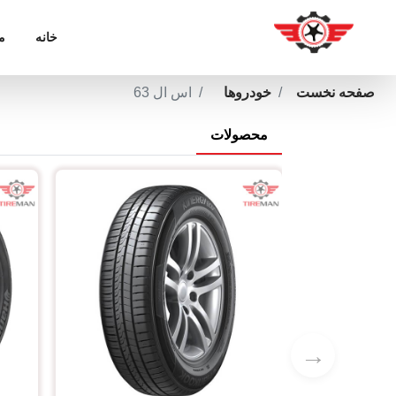
خانه
م
صفحه نخست
خودروها
اس ال 63
محصولات
→