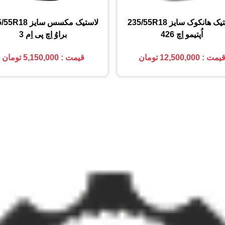
تیک هانکوک
سایز
235/55R18
لاستیک مکسس
سایز
5/55R18
اُپتیمو اِچ 426
براوُ اِچ پی اِم 3
یمت : 12,500,000 تومان
قیمت : 5,150,000 تومان