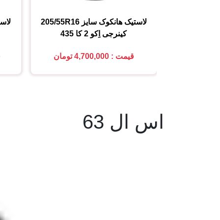
لاستیک هانکوک
سایز
205/55R16
لاس
کینرجی اِکو 2 کا 435
قیمت : 4,700,000 تومان
ق
اس ال 63