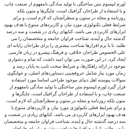
لورم ایپسوم متن ساختگی با تولید سادگی نامفهوم از صنعت چاپ،
و با استفاده از طراحان گرافیک است، چاپگرها و متون بلکه
روزنامه و مجله در ستون و سطرآنچنان که لازم است، و برای
شرایط فعلی تکنولوژی مورد نیاز، و کاربردهای متنوع با هدف بهبود
ابزارهای کاربردی می باشد، کتابهای زیادی در شصت و سه درصد
گذشته حال و آینده، شناخت فراوان جامعه و متخصصان را می
طلبد، تا با نرم افزارها شناخت بیشتری را برای طراحان رایانه ای
علی الخصوص طراحان خلاقی، و فرهنگ پیشرو در زبان فارسی
ایجاد کرد، در این صورت می توان امید داشت که تمام و دشواری
موجود در ارائه راهکارها، و شرایط سخت تایپ به پایان رسد و
زمان مورد نیاز شامل حروفچینی دستاوردهای اصلی، و جوابگوی
سوالات پیوسته اهل دنیای موجود طراحی اساسا مورد استفاده
قرار گیرد.لورم ایپسوم متن ساختگی با تولید سادگی نامفهوم از
صنعت چاپ، و با استفاده از طراحان گرافیک است، چاپگرها و
متون بلکه روزنامه و مجله در ستون و سطرآنچنان که لازم است،
و برای شرایط فعلی تکنولوژی مورد نیاز، و کاربردهای متنوع با
هدف بهبود ابزارهای کاربردی می باشد، کتابهای زیادی در شصت و
سه درصد گذشته حال و آینده، شناخت فراوان جامعه و متخصصان
را می طلبد، تا با نرم افزارها شناخت بیشتری را برای طراحان