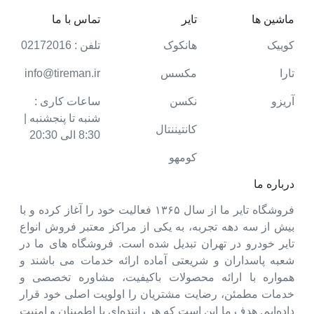
ماشین ها
تایر
تماس با ما
کوییک
هانکوک
تلفن : 02172016
تارا
مکسس
info@tireman.ir
آریزو
نکسن
ساعات کاری :
شنبه تا پنجشنبه |
کانتیننتال
8:30 الی 20:30
کومهو
درباره ما
فروشگاه تایر ما از سال ۱۳۶۵ فعالیت خود را آغاز کرده و با
بیش از سه دهه تجربه، به یکی از مراکز معتبر فروش انواع
تایر خودرو در تهران تبدیل شده است. فروشگاه های ما در
شعبه پاسداران و شریعتی آماده ارائه خدمات می باشند و
همواره با ارائه محصولات باکیفیت، مشاوره تخصصی و
خدمات مطمئن، رضایت مشتریان را اولویت اصلی خود قرار
داده‌ایم. هدف ما این است که هر راننده‌ای با اطمینان و امنیت