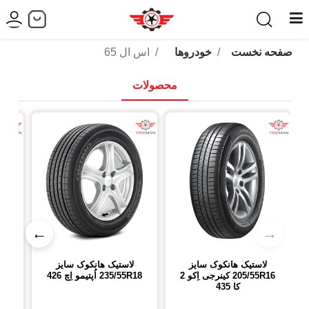
صفحه نخست
خودروها
اس ال 65
محصولات
←
→
لاستیک هانکوک
سایز
لاستیک هانکوک
سایز
ل
205/55R16
کینرجی اِکو 2
235/55R18
اُپتیمو اِچ 426
R18
کا 435