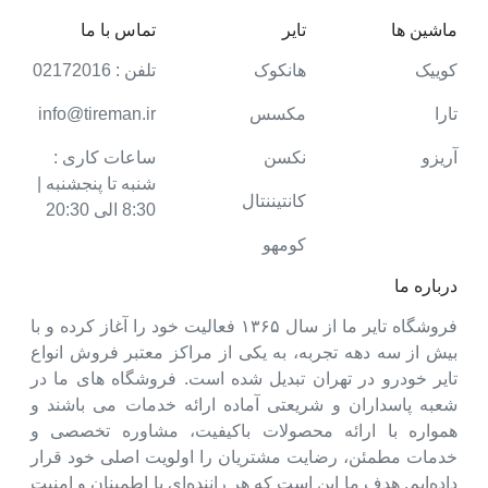
ماشین ها
تایر
تماس با ما
کوییک
هانکوک
تلفن : 02172016
تارا
مکسس
info@tireman.ir
آریزو
نکسن
ساعات کاری :
شنبه تا پنجشنبه |
کانتیننتال
8:30 الی 20:30
کومهو
درباره ما
فروشگاه تایر ما از سال ۱۳۶۵ فعالیت خود را آغاز کرده و با
بیش از سه دهه تجربه، به یکی از مراکز معتبر فروش انواع
تایر خودرو در تهران تبدیل شده است. فروشگاه های ما در
شعبه پاسداران و شریعتی آماده ارائه خدمات می باشند و
همواره با ارائه محصولات باکیفیت، مشاوره تخصصی و
خدمات مطمئن، رضایت مشتریان را اولویت اصلی خود قرار
داده‌ایم. هدف ما این است که هر راننده‌ای با اطمینان و امنیت