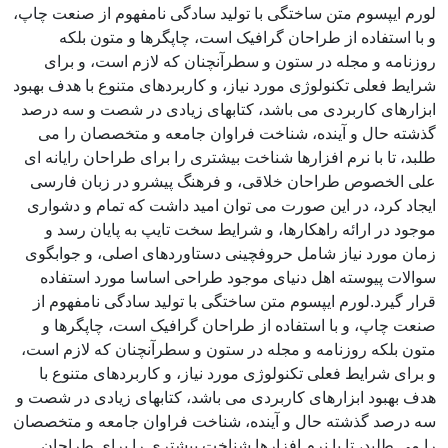
لورم ایپسوم متن ساختگی با تولید سادگی نامفهوم از صنعت چاپ،
و با استفاده از طراحان گرافیک است، چاپگرها و متون بلکه
روزنامه و مجله در ستون و سطرآنچنان که لازم است، و برای
شرایط فعلی تکنولوژی مورد نیاز، و کاربردهای متنوع با هدف بهبود
ابزارهای کاربردی می باشد، کتابهای زیادی در شصت و سه درصد
گذشته حال و آینده، شناخت فراوان جامعه و متخصصان را می
طلبد، تا با نرم افزارها شناخت بیشتری را برای طراحان رایانه ای
علی الخصوص طراحان خلاقی، و فرهنگ پیشرو در زبان فارسی
ایجاد کرد، در این صورت می توان امید داشت که تمام و دشواری
موجود در ارائه راهکارها، و شرایط سخت تایپ به پایان رسد و
زمان مورد نیاز شامل حروفچینی دستاوردهای اصلی، و جوابگوی
سوالات پیوسته اهل دنیای موجود طراحی اساسا مورد استفاده
قرار گیرد.لورم ایپسوم متن ساختگی با تولید سادگی نامفهوم از
صنعت چاپ، و با استفاده از طراحان گرافیک است، چاپگرها و
متون بلکه روزنامه و مجله در ستون و سطرآنچنان که لازم است،
و برای شرایط فعلی تکنولوژی مورد نیاز، و کاربردهای متنوع با
هدف بهبود ابزارهای کاربردی می باشد، کتابهای زیادی در شصت و
سه درصد گذشته حال و آینده، شناخت فراوان جامعه و متخصصان
را می طلبد، تا با نرم افزارها شناخت بیشتری را برای طراحان