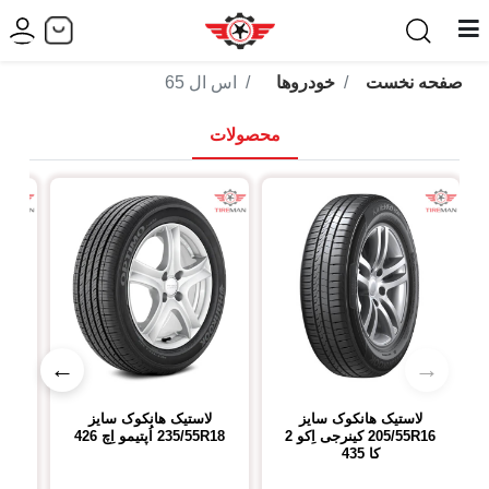
صفحه نخست
خودروها
اس ال 65
محصولات
←
→
لاستیک هانکوک
سایز
لاستیک هانکوک
سایز
ل
205/55R16
کینرجی اِکو 2
235/55R18
اُپتیمو اِچ 426
R18
کا 435