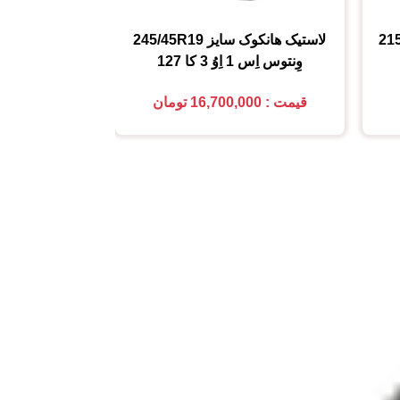
21
لاستیک هانکوک
سایز
245/45R19
لاستیک کومهو (MHO
وِنتوس اِس 1 اِوُ 3 کا 127
225/45R18
قیمت : 16,700,000 تومان
قیمت : 5,850,000 تومان