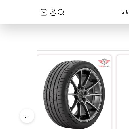
ا ما
←