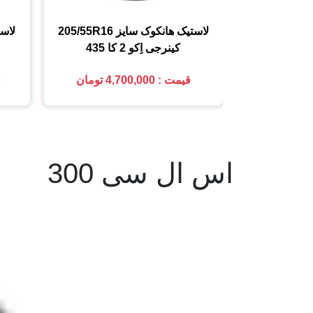
لاستیک هانکوک
سایز
205/55R16
لاس
کینرجی اِکو 2 کا 435
قیمت : 4,700,000 تومان
ق
اس ال سی 300