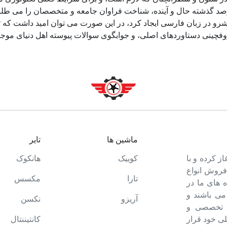
د گذشته حال و آینده، شناخت فراوان جامعه و متخصصان را می طلبد، 
و در زبان فارسی ایجاد کرد، در این صورت می توان امید داشت که تم
وفچینی دستاوردهای اصلی، و جوابگوی سوالات پیوسته اهل دنیای موجو
ماشین ها
تایر
ت خود را آغاز کرده و با
کوییک
هانکوک
 فروش انواع
تارا
مکسس
 های ما در
می باشند و
آریزو
نکسن
ه تخصصی و
ی خود قرار
کانتیننتال