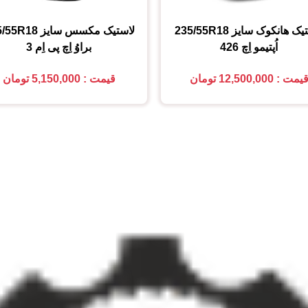
تیک هانکوک
سایز
235/55R18
لاستیک مکسس
سایز
5/55R18
اُپتیمو اِچ 426
براوُ اِچ پی اِم 3
یمت : 12,500,000 تومان
قیمت : 5,150,000 تومان