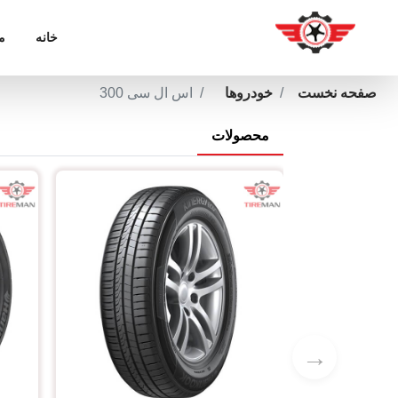
خانه
م
صفحه نخست
خودروها
اس ال سی 300
محصولات
→