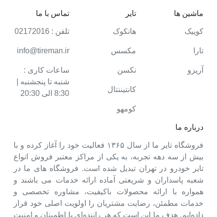
ماشین ها
تایر
تماس با ما
کوییک
هانکوک
تلفن : 02172016
تارا
مکسس
info@tireman.ir
آریزو
نکسن
ساعات کاری :
شنبه تا پنجشنبه |
کانتیننتال
8:30 الی 20:30
کومهو
درباره ما
فروشگاه تایر ما از سال ۱۳۶۵ فعالیت خود را آغاز کرده و با
بیش از سه دهه تجربه، به یکی از مراکز معتبر فروش انواع
تایر خودرو در تهران تبدیل شده است. فروشگاه های ما در
شعبه پاسداران و شریعتی آماده ارائه خدمات می باشند و
همواره با ارائه محصولات باکیفیت، مشاوره تخصصی و
خدمات مطمئن، رضایت مشتریان را اولویت اصلی خود قرار
داده‌ایم. هدف ما این است که هر راننده‌ای با اطمینان و امنیت