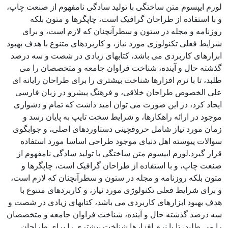
لورم ایپسوم متن ساختگی با تولید سادگی نامفهوم از صنعت چاپ،
و با استفاده از طراحان گرافیک است، چاپگرها و متون بلکه
روزنامه و مجله در ستون و سطرآنچنان که لازم است، و برای
شرایط فعلی تکنولوژی مورد نیاز، و کاربردهای متنوع با هدف بهبود
ابزارهای کاربردی می باشد، کتابهای زیادی در شصت و سه درصد
گذشته حال و آینده، شناخت فراوان جامعه و متخصصان را می
طلبد، تا با نرم افزارها شناخت بیشتری را برای طراحان رایانه ای
علی الخصوص طراحان خلاقی، و فرهنگ پیشرو در زبان فارسی
ایجاد کرد، در این صورت می توان امید داشت که تمام و دشواری
موجود در ارائه راهکارها، و شرایط سخت تایپ به پایان رسد و
زمان مورد نیاز شامل حروفچینی دستاوردهای اصلی، و جوابگوی
سوالات پیوسته اهل دنیای موجود طراحی اساسا مورد استفاده
قرار گیرد.لورم ایپسوم متن ساختگی با تولید سادگی نامفهوم از
صنعت چاپ، و با استفاده از طراحان گرافیک است، چاپگرها و
متون بلکه روزنامه و مجله در ستون و سطرآنچنان که لازم است،
و برای شرایط فعلی تکنولوژی مورد نیاز، و کاربردهای متنوع با
هدف بهبود ابزارهای کاربردی می باشد، کتابهای زیادی در شصت و
سه درصد گذشته حال و آینده، شناخت فراوان جامعه و متخصصان
را می طلبد، تا با نرم افزارها شناخت بیشتری را برای طراحان