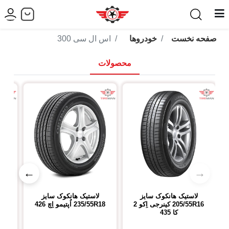
صفحه نخست
خودروها
اس ال سی 300
محصولات
←
→
لاستیک هانکوک
سایز
لاستیک هانکوک
سایز
ل
205/55R16
کینرجی اِکو 2
235/55R18
اُپتیمو اِچ 426
R18
کا 435