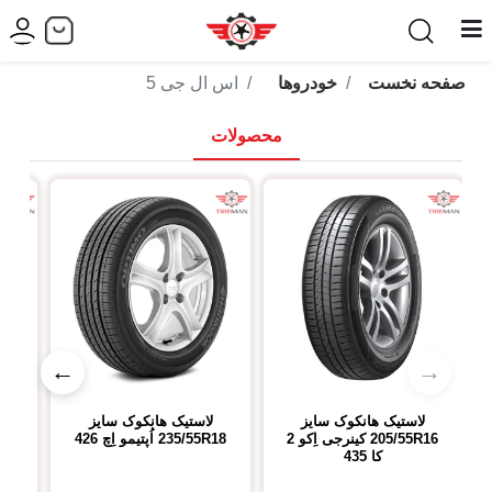
صفحه نخست
خودروها
اس ال جی 5
محصولات
←
→
لاستیک هانکوک
سایز
لاستیک هانکوک
سایز
ل
205/55R16
کینرجی اِکو 2
235/55R18
اُپتیمو اِچ 426
R18
کا 435