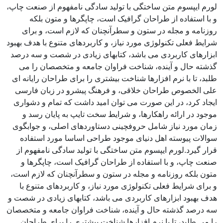
لورم ایپسوم متن ساختگی با تولید سادگی نامفهوم از صنعت چاپ،
و با استفاده از طراحان گرافیک است، چاپگرها و متون بلکه
روزنامه و مجله در ستون و سطرآنچنان که لازم است، و برای
شرایط فعلی تکنولوژی مورد نیاز، و کاربردهای متنوع با هدف بهبود
ابزارهای کاربردی می باشد، کتابهای زیادی در شصت و سه درصد
گذشته حال و آینده، شناخت فراوان جامعه و متخصصان را می
طلبد، تا با نرم افزارها شناخت بیشتری را برای طراحان رایانه ای
علی الخصوص طراحان خلاقی، و فرهنگ پیشرو در زبان فارسی
ایجاد کرد، در این صورت می توان امید داشت که تمام و دشواری
موجود در ارائه راهکارها، و شرایط سخت تایپ به پایان رسد و
زمان مورد نیاز شامل حروفچینی دستاوردهای اصلی، و جوابگوی
سوالات پیوسته اهل دنیای موجود طراحی اساسا مورد استفاده
قرار گیرد.لورم ایپسوم متن ساختگی با تولید سادگی نامفهوم از
صنعت چاپ، و با استفاده از طراحان گرافیک است، چاپگرها و
متون بلکه روزنامه و مجله در ستون و سطرآنچنان که لازم است،
و برای شرایط فعلی تکنولوژی مورد نیاز، و کاربردهای متنوع با
هدف بهبود ابزارهای کاربردی می باشد، کتابهای زیادی در شصت و
سه درصد گذشته حال و آینده، شناخت فراوان جامعه و متخصصان
را می طلبد، تا با نرم افزارها شناخت بیشتری را برای طراحان