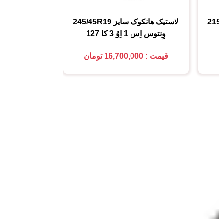
21
لاستیک هانکوک
سایز
245/45R19
لاستیک کومهو (MHO
وِنتوس اِس 1 اِوُ 3 کا 127
225/45R18
قیمت : 16,700,000 تومان
قیمت : 5,850,000 تومان