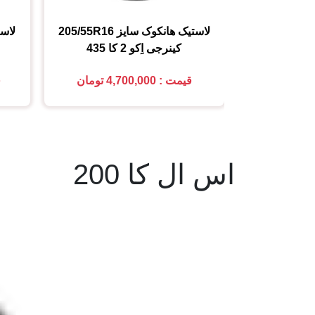
لاستیک هانکوک
سایز
205/55R16
لاس
کینرجی اِکو 2 کا 435
قیمت : 4,700,000 تومان
ق
اس ال کا 200