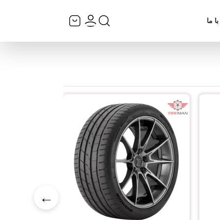
ا ما
←