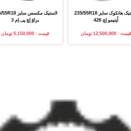
تیک هانکوک
سایز
235/55R18
لاستیک مکسس
سایز
5/55R18
اُپتیمو اِچ 426
براوُ اِچ پی اِم 3
یمت : 12,500,000 تومان
قیمت : 5,150,000 تومان