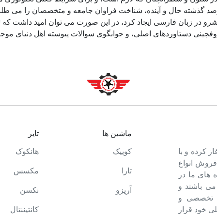
د گذشته حال و آینده، شناخت فراوان جامعه و متخصصان را می طلبد، 
و در زبان فارسی ایجاد کرد، در این صورت می توان امید داشت که تم
وفچینی دستاوردهای اصلی، و جوابگوی سوالات پیوسته اهل دنیای موجو
ماشین ها
تایر
ت خود را آغاز کرده و با
کوییک
هانکوک
 فروش انواع
تارا
مکسس
 های ما در
می باشند و
آریزو
نکسن
ه تخصصی و
ی خود قرار
کانتیننتال