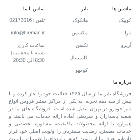
ماشین ها
تایر
تماس با ما
کوییک
هانکوک
تلفن : 02172016
تارا
مکسس
info@tireman.ir
آریزو
نکسن
ساعات کاری :
شنبه تا پنجشنبه |
کانتیننتال
8:30 الی 20:30
کومهو
درباره ما
فروشگاه تایر ما از سال ۱۳۶۵ فعالیت خود را آغاز کرده و با
بیش از سه دهه تجربه، به یکی از مراکز معتبر فروش انواع
تایر خودرو در تهران تبدیل شده است. فروشگاه های ما در
شعبه پاسداران و شریعتی آماده ارائه خدمات می باشند و
همواره با ارائه محصولات باکیفیت، مشاوره تخصصی و
خدمات مطمئن، رضایت مشتریان را اولویت اصلی خود قرار
داده‌ایم. هدف ما این است که هر راننده‌ای با اطمینان و امنیت