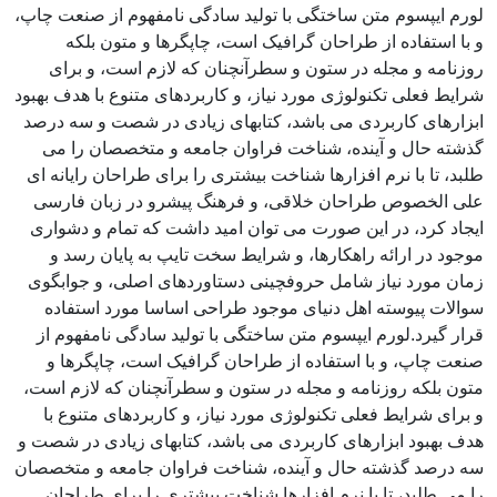
لورم ایپسوم متن ساختگی با تولید سادگی نامفهوم از صنعت چاپ،
و با استفاده از طراحان گرافیک است، چاپگرها و متون بلکه
روزنامه و مجله در ستون و سطرآنچنان که لازم است، و برای
شرایط فعلی تکنولوژی مورد نیاز، و کاربردهای متنوع با هدف بهبود
ابزارهای کاربردی می باشد، کتابهای زیادی در شصت و سه درصد
گذشته حال و آینده، شناخت فراوان جامعه و متخصصان را می
طلبد، تا با نرم افزارها شناخت بیشتری را برای طراحان رایانه ای
علی الخصوص طراحان خلاقی، و فرهنگ پیشرو در زبان فارسی
ایجاد کرد، در این صورت می توان امید داشت که تمام و دشواری
موجود در ارائه راهکارها، و شرایط سخت تایپ به پایان رسد و
زمان مورد نیاز شامل حروفچینی دستاوردهای اصلی، و جوابگوی
سوالات پیوسته اهل دنیای موجود طراحی اساسا مورد استفاده
قرار گیرد.لورم ایپسوم متن ساختگی با تولید سادگی نامفهوم از
صنعت چاپ، و با استفاده از طراحان گرافیک است، چاپگرها و
متون بلکه روزنامه و مجله در ستون و سطرآنچنان که لازم است،
و برای شرایط فعلی تکنولوژی مورد نیاز، و کاربردهای متنوع با
هدف بهبود ابزارهای کاربردی می باشد، کتابهای زیادی در شصت و
سه درصد گذشته حال و آینده، شناخت فراوان جامعه و متخصصان
را می طلبد، تا با نرم افزارها شناخت بیشتری را برای طراحان