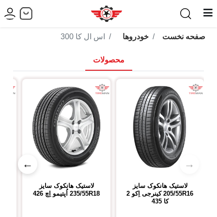
صفحه نخست
خودروها
اس ال کا 300
محصولات
←
→
لاستیک هانکوک
سایز
لاستیک هانکوک
سایز
ل
205/55R16
کینرجی اِکو 2
235/55R18
اُپتیمو اِچ 426
R18
کا 435