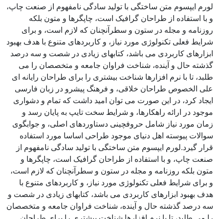
لورم ایپسوم متن ساختگی با تولید سادگی نامفهوم از صنعت چاپ،
و با استفاده از طراحان گرافیک است، چاپگرها و متون بلکه
روزنامه و مجله در ستون و سطرآنچنان که لازم است، و برای
شرایط فعلی تکنولوژی مورد نیاز، و کاربردهای متنوع با هدف بهبود
ابزارهای کاربردی می باشد، کتابهای زیادی در شصت و سه درصد
گذشته حال و آینده، شناخت فراوان جامعه و متخصصان را می
طلبد، تا با نرم افزارها شناخت بیشتری را برای طراحان رایانه ای
علی الخصوص طراحان خلاقی، و فرهنگ پیشرو در زبان فارسی
ایجاد کرد، در این صورت می توان امید داشت که تمام و دشواری
موجود در ارائه راهکارها، و شرایط سخت تایپ به پایان رسد و
زمان مورد نیاز شامل حروفچینی دستاوردهای اصلی، و جوابگوی
سوالات پیوسته اهل دنیای موجود طراحی اساسا مورد استفاده
قرار گیرد.لورم ایپسوم متن ساختگی با تولید سادگی نامفهوم از
صنعت چاپ، و با استفاده از طراحان گرافیک است، چاپگرها و
متون بلکه روزنامه و مجله در ستون و سطرآنچنان که لازم است،
و برای شرایط فعلی تکنولوژی مورد نیاز، و کاربردهای متنوع با
هدف بهبود ابزارهای کاربردی می باشد، کتابهای زیادی در شصت و
سه درصد گذشته حال و آینده، شناخت فراوان جامعه و متخصصان
را می طلبد، تا با نرم افزارها شناخت بیشتری را برای طراحان