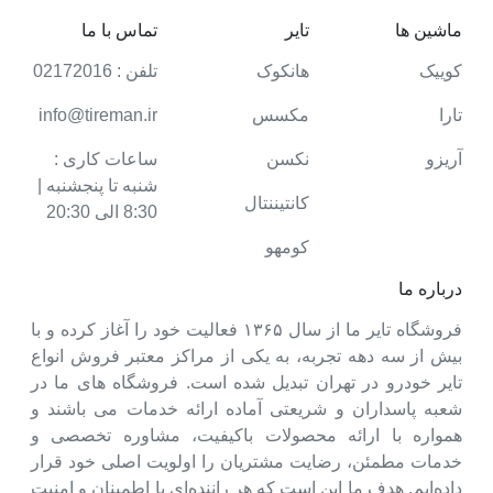
ماشین ها
تایر
تماس با ما
کوییک
هانکوک
تلفن : 02172016
تارا
مکسس
info@tireman.ir
آریزو
نکسن
ساعات کاری :
شنبه تا پنجشنبه |
کانتیننتال
8:30 الی 20:30
کومهو
درباره ما
فروشگاه تایر ما از سال ۱۳۶۵ فعالیت خود را آغاز کرده و با
بیش از سه دهه تجربه، به یکی از مراکز معتبر فروش انواع
تایر خودرو در تهران تبدیل شده است. فروشگاه های ما در
شعبه پاسداران و شریعتی آماده ارائه خدمات می باشند و
همواره با ارائه محصولات باکیفیت، مشاوره تخصصی و
خدمات مطمئن، رضایت مشتریان را اولویت اصلی خود قرار
داده‌ایم. هدف ما این است که هر راننده‌ای با اطمینان و امنیت