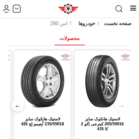
صفحه نخست
خودروها
اس 280
محصولات
←
→
لاستیک هانکوک
سایز
لاستیک هانکوک
سایز
ل
205/55R16
کینرجی اِکو 2
235/55R18
اُپتیمو اِچ 426
R18
کا 435