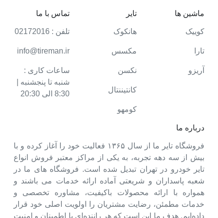
ماشین ها
تایر
تماس با ما
کوییک
هانکوک
تلفن : 02172016
تارا
مکسس
info@tireman.ir
آریزو
نکسن
ساعات کاری :
شنبه تا پنجشنبه |
کانتیننتال
8:30 الی 20:30
کومهو
درباره ما
فروشگاه تایر ما از سال ۱۳۶۵ فعالیت خود را آغاز کرده و با
بیش از سه دهه تجربه، به یکی از مراکز معتبر فروش انواع
تایر خودرو در تهران تبدیل شده است. فروشگاه های ما در
شعبه پاسداران و شریعتی آماده ارائه خدمات می باشند و
همواره با ارائه محصولات باکیفیت، مشاوره تخصصی و
خدمات مطمئن، رضایت مشتریان را اولویت اصلی خود قرار
داده‌ایم. هدف ما این است که هر راننده‌ای با اطمینان و امنیت