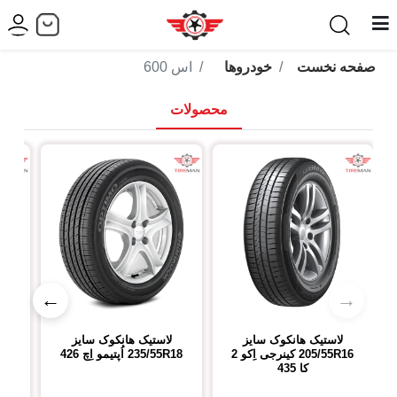
صفحه نخست
خودروها
اس 600
محصولات
←
→
لاستیک هانکوک
سایز
لاستیک هانکوک
سایز
ل
205/55R16
کینرجی اِکو 2
235/55R18
اُپتیمو اِچ 426
R18
کا 435