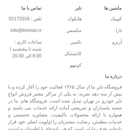
ماشین ها
تایر
تماس با ما
کوییک
هانکوک
تلفن : 02172016
تارا
مکسس
info@tireman.ir
آریزو
نکسن
ساعات کاری :
شنبه تا پنجشنبه |
کانتیننتال
8:30 الی 20:30
کومهو
درباره ما
فروشگاه تایر ما از سال ۱۳۶۵ فعالیت خود را آغاز کرده و با
بیش از سه دهه تجربه، به یکی از مراکز معتبر فروش انواع
تایر خودرو در تهران تبدیل شده است. فروشگاه های ما در
شعبه پاسداران و شریعتی آماده ارائه خدمات می باشند و
همواره با ارائه محصولات باکیفیت، مشاوره تخصصی و
خدمات مطمئن، رضایت مشتریان را اولویت اصلی خود قرار
داده‌ایم. هدف ما این است که هر راننده‌ای با اطمینان و امنیت