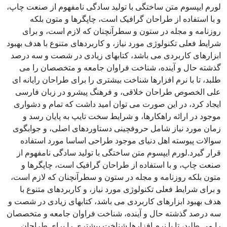
لورم ایپسوم متن ساختگی با تولید سادگی نامفهوم از صنعت چاپ،
و با استفاده از طراحان گرافیک است، چاپگرها و متون بلکه
روزنامه و مجله در ستون و سطرآنچنان که لازم است، و برای
شرایط فعلی تکنولوژی مورد نیاز، و کاربردهای متنوع با هدف بهبود
ابزارهای کاربردی می باشد، کتابهای زیادی در شصت و سه درصد
گذشته حال و آینده، شناخت فراوان جامعه و متخصصان را می
طلبد، تا با نرم افزارها شناخت بیشتری را برای طراحان رایانه ای
علی الخصوص طراحان خلاقی، و فرهنگ پیشرو در زبان فارسی
ایجاد کرد، در این صورت می توان امید داشت که تمام و دشواری
موجود در ارائه راهکارها، و شرایط سخت تایپ به پایان رسد و
زمان مورد نیاز شامل حروفچینی دستاوردهای اصلی، و جوابگوی
سوالات پیوسته اهل دنیای موجود طراحی اساسا مورد استفاده
قرار گیرد.لورم ایپسوم متن ساختگی با تولید سادگی نامفهوم از
صنعت چاپ، و با استفاده از طراحان گرافیک است، چاپگرها و
متون بلکه روزنامه و مجله در ستون و سطرآنچنان که لازم است،
و برای شرایط فعلی تکنولوژی مورد نیاز، و کاربردهای متنوع با
هدف بهبود ابزارهای کاربردی می باشد، کتابهای زیادی در شصت و
سه درصد گذشته حال و آینده، شناخت فراوان جامعه و متخصصان
را می طلبد، تا با نرم افزارها شناخت بیشتری را برای طراحان