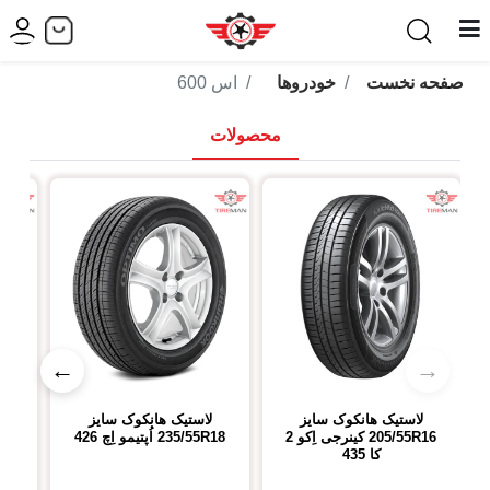
صفحه نخست
خودروها
اس 600
محصولات
←
→
لاستیک هانکوک
سایز
لاستیک هانکوک
سایز
ل
205/55R16
کینرجی اِکو 2
235/55R18
اُپتیمو اِچ 426
R18
کا 435