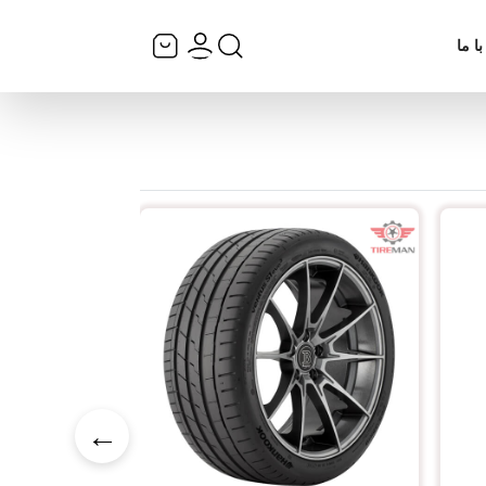
ا ما
←