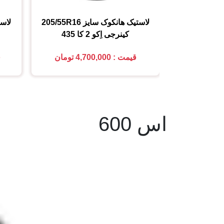
لاستیک هانکوک
سایز
205/55R16
لاس
کینرجی اِکو 2 کا 435
قیمت : 4,700,000 تومان
ق
اس 600