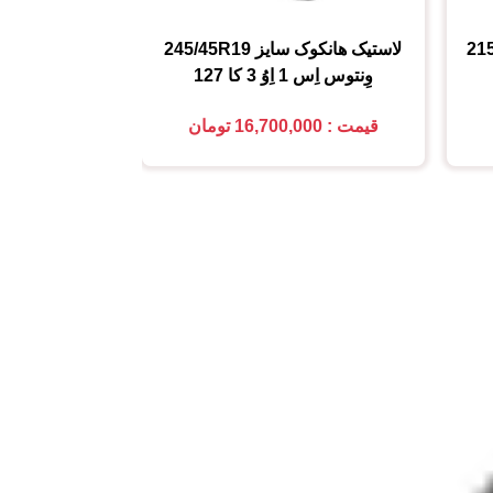
21
لاستیک هانکوک
سایز
245/45R19
لاستیک کومهو (MHO
وِنتوس اِس 1 اِوُ 3 کا 127
225/45R18
قیمت : 16,700,000 تومان
قیمت : 5,850,000 تومان