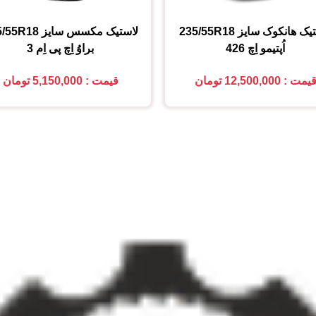
تیک هانکوک
سایز
235/55R18
لاستیک مکسس
سایز
5/55R18
اُپتیمو اِچ 426
براوُ اِچ پی اِم 3
یمت : 12,500,000 تومان
قیمت : 5,150,000 تومان