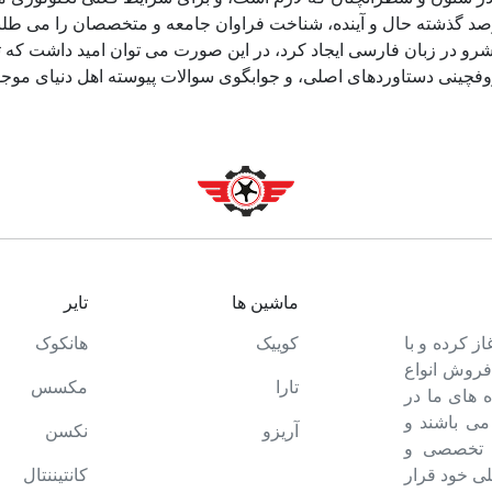
د گذشته حال و آینده، شناخت فراوان جامعه و متخصصان را می طلبد، 
و در زبان فارسی ایجاد کرد، در این صورت می توان امید داشت که تم
وفچینی دستاوردهای اصلی، و جوابگوی سوالات پیوسته اهل دنیای موجو
ماشین ها
تایر
ت خود را آغاز کرده و با
کوییک
هانکوک
 فروش انواع
تارا
مکسس
 های ما در
می باشند و
آریزو
نکسن
ه تخصصی و
ی خود قرار
کانتیننتال