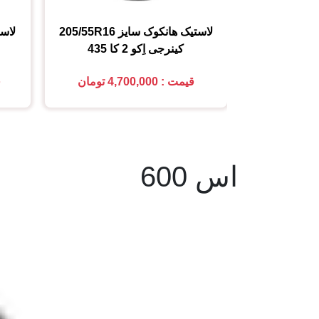
لاستیک هانکوک
سایز
205/55R16
لاس
کینرجی اِکو 2 کا 435
قیمت : 4,700,000 تومان
ق
اس 600