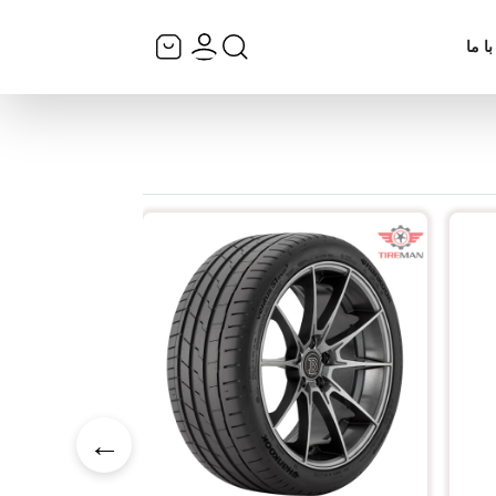
ا ما
←