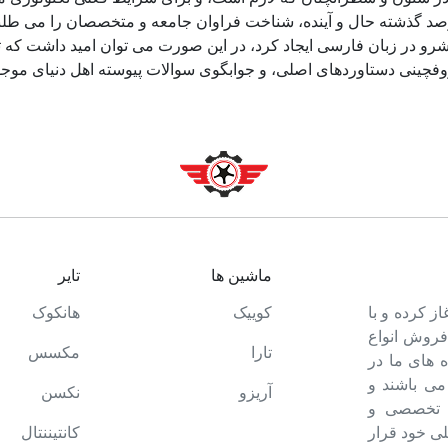
د گذشته حال و آینده، شناخت فراوان جامعه و متخصصان را می طلبد، 
و در زبان فارسی ایجاد کرد، در این صورت می توان امید داشت که تم
وفچینی دستاوردهای اصلی، و جوابگوی سوالات پیوسته اهل دنیای موجو
ماشین ها
تایر
ت خود را آغاز کرده و با
کوییک
هانکوک
 فروش انواع
تارا
مکسس
 های ما در
می باشند و
آریزو
نکسن
ه تخصصی و
ی خود قرار
کانتیننتال