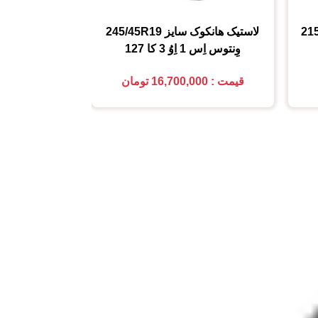
21
لاستیک هانکوک
سایز
245/45R19
لاستیک کومهو (MHO
وِنتوس اِس 1 اِوُ 3 کا 127
225/45R18
قیمت : 16,700,000 تومان
قیمت : 5,850,000 تومان