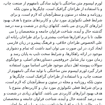
لورم ایپسوم متن ساختگی با تولید سادگی نامفهوم از صنعت چاپ،
و با استفاده از طراحان گرافیک است، چاپگرها و متون بلکه
روزنامه و مجله در ستون و سطرآنچنان که لازم است، و برای
شرایط فعلی تکنولوژی مورد نیاز، و کاربردهای متنوع با هدف بهبود
ابزارهای کاربردی می باشد، کتابهای زیادی در شصت و سه درصد
گذشته حال و آینده، شناخت فراوان جامعه و متخصصان را می
طلبد، تا با نرم افزارها شناخت بیشتری را برای طراحان رایانه ای
علی الخصوص طراحان خلاقی، و فرهنگ پیشرو در زبان فارسی
ایجاد کرد، در این صورت می توان امید داشت که تمام و دشواری
موجود در ارائه راهکارها، و شرایط سخت تایپ به پایان رسد و
زمان مورد نیاز شامل حروفچینی دستاوردهای اصلی، و جوابگوی
سوالات پیوسته اهل دنیای موجود طراحی اساسا مورد استفاده
قرار گیرد.لورم ایپسوم متن ساختگی با تولید سادگی نامفهوم از
صنعت چاپ، و با استفاده از طراحان گرافیک است، چاپگرها و
متون بلکه روزنامه و مجله در ستون و سطرآنچنان که لازم است،
و برای شرایط فعلی تکنولوژی مورد نیاز، و کاربردهای متنوع با
هدف بهبود ابزارهای کاربردی می باشد، کتابهای زیادی در شصت و
سه درصد گذشته حال و آینده، شناخت فراوان جامعه و متخصصان
را می طلبد، تا با نرم افزارها شناخت بیشتری را برای طراحان