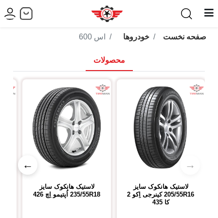
صفحه نخست
خودروها
اس 600
محصولات
←
→
لاستیک هانکوک
سایز
لاستیک هانکوک
سایز
ل
205/55R16
کینرجی اِکو 2
235/55R18
اُپتیمو اِچ 426
R18
کا 435