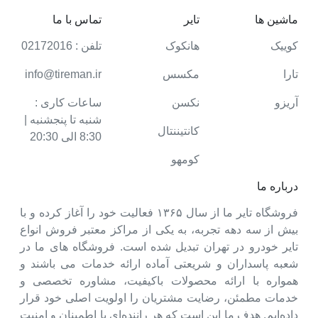
ماشین ها
تایر
تماس با ما
کوییک
هانکوک
تلفن : 02172016
تارا
مکسس
info@tireman.ir
آریزو
نکسن
ساعات کاری :
شنبه تا پنجشنبه |
کانتیننتال
8:30 الی 20:30
کومهو
درباره ما
فروشگاه تایر ما از سال ۱۳۶۵ فعالیت خود را آغاز کرده و با
بیش از سه دهه تجربه، به یکی از مراکز معتبر فروش انواع
تایر خودرو در تهران تبدیل شده است. فروشگاه های ما در
شعبه پاسداران و شریعتی آماده ارائه خدمات می باشند و
همواره با ارائه محصولات باکیفیت، مشاوره تخصصی و
خدمات مطمئن، رضایت مشتریان را اولویت اصلی خود قرار
داده‌ایم. هدف ما این است که هر راننده‌ای با اطمینان و امنیت